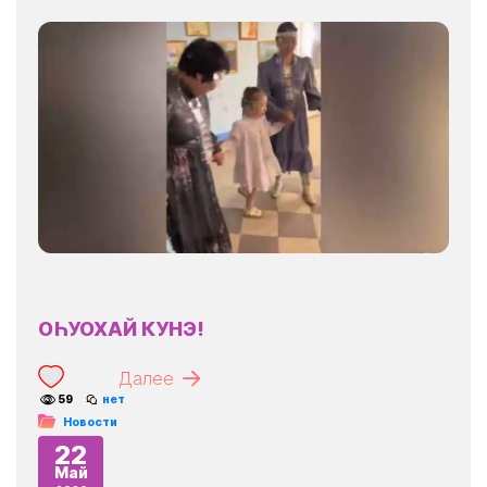
ОҺУОХАЙ КУНЭ!
Далее
59
нет
Новости
22
Май