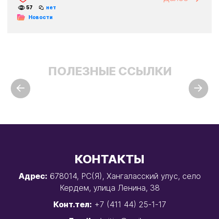
57
нет
Новости
ПОЛЕЗНЫЕ ССЫЛКИ
КОНТАКТЫ
Адрес:
678014, РС(Я), Хангаласский улус, село
Кердем, улица Ленина, 38
Конт.тел:
+7 (411 44) 25-1-17