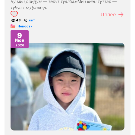
Бу мин дойдум — төрүт түөлбэмМин киэн туттар —
түһүлгэм,Дьолбун…
Далее
48
нет
Новости
9
Июн
2026