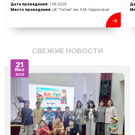
Дата проведения:
1.06.2026
Да
Место проведения:
ЦК "Ситим" им. А.М. Сидоровой
Ме
СВЕЖИЕ НОВОСТИ
21
Июл
2026