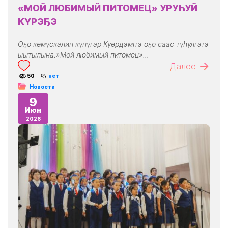
«МОЙ ЛЮБИМЫЙ ПИТОМЕЦ» УРУҺУЙ
КҮРЭҔЭ
Оҕо көмүскэлин күнүгэр Күөрдэмҥэ оҕо саас түһүлгэтэ
ыытылына.»Мой любимый питомец»…
Далее
50
нет
Новости
9
Июн
2026