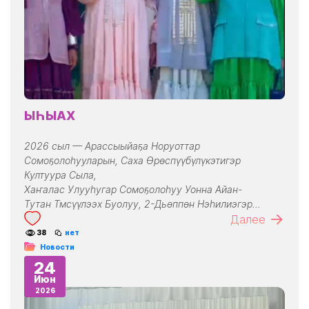
ЫҺЫАХ
2026 сыл — Арассыыйаҕа Норуоттар
Сомоҕолоһууларын, Саха Өрөспүүбүлүкэтигэр
Култуура Сыла,
Хаҥалас Улууһугар Сомоҕолоһуу Уонна Айан-
Тутан Тмсүүлээх Буолуу, 2-Дьөппөн Нэһилиэгэр…
Далее
38
нет
Новости
24
Июн
2026