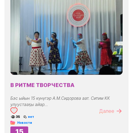
В РИТМЕ ТВОРЧЕСТВА
Бэс ыйын 15 күнүгэр А.М.Сидорова аат. Ситим КК
улуустааҕы айар…
Далее
35
нет
Новости
15