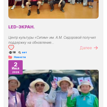
LED-ЭКРАН.
Центр культуры «Ситим» им. А.М. Сидоровой получил
поддержку на обновление…
Далее
18
нет
Новости
2
Июл
2026