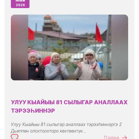
2026
УЛУУ КЫАЙЫЫ 81 СЫЛЫГАР АНАЛЛААХ
ТЭРЭЭҺИННЭР
Улуу Кыайыы 81 сылыгар аналлаах тэрээһиннэргэ 2
Дьөппөн олохтоохторо көхтөөхтүк…
Далее