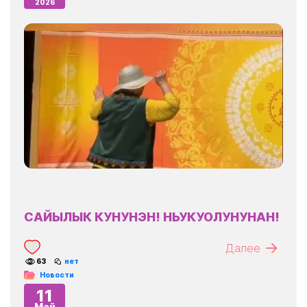
2026
САЙЫЛЫК КУНУНЭН! НЬУКУОЛУНУНАН!
Далее
63
нет
Новости
11
Май