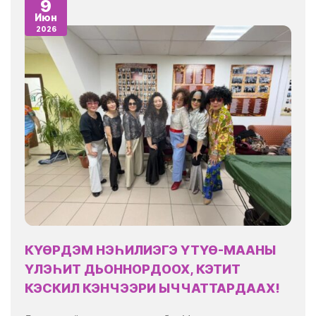
9
Июн
2026
КҮӨРДЭМ НЭҺИЛИЭГЭ ҮТҮӨ-МААНЫ
ҮЛЭҺИТ ДЬОННОРДООХ, КЭТИТ
КЭСКИЛ КЭНЧЭЭРИ ЫЧЧАТТАРДААХ!