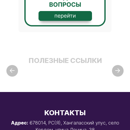
ПОЛЕЗНЫЕ ССЫЛКИ
КОНТАКТЫ
Адрес:
678014, РС(Я), Хангаласский улус, село
Кердем, улица Ленина, 38